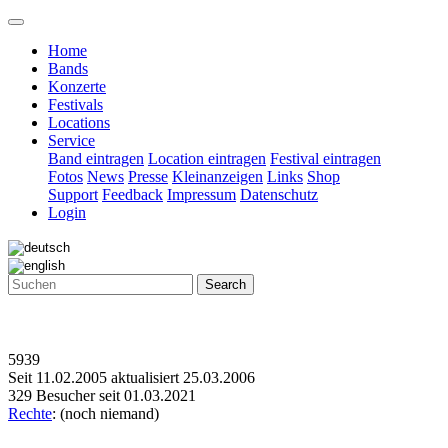
Home
Bands
Konzerte
Festivals
Locations
Service
Band eintragen
Location eintragen
Festival eintragen
Fotos
News
Presse
Kleinanzeigen
Links
Shop
Support
Feedback
Impressum
Datenschutz
Login
Search
5939
Seit 11.02.2005 aktualisiert 25.03.2006
329 Besucher seit 01.03.2021
Rechte
: (noch niemand)