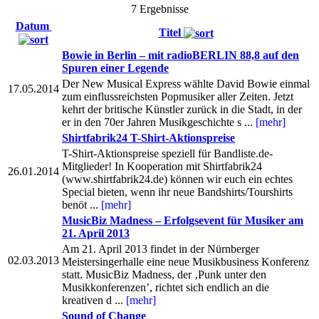
7 Ergebnisse
Datum
Titel
Bowie in Berlin – mit radioBERLIN 88,8 auf den
Spuren einer Legende
Der New Musical Express wählte David Bowie einmal
17.05.2014
zum einflussreichsten Popmusiker aller Zeiten. Jetzt
kehrt der britische Künstler zurück in die Stadt, in der
er in den 70er Jahren Musikgeschichte s ...
[mehr]
Shirtfabrik24 T-Shirt-Aktionspreise
T-Shirt-Aktionspreise speziell für Bandliste.de-
Mitglieder! In Kooperation mit Shirtfabrik24
26.01.2014
(www.shirtfabrik24.de) können wir euch ein echtes
Special bieten, wenn ihr neue Bandshirts/Tourshirts
benöt ...
[mehr]
MusicBiz Madness – Erfolgsevent für Musiker am
21. April 2013
Am 21. April 2013 findet in der Nürnberger
02.03.2013
Meistersingerhalle eine neue Musikbusiness Konferenz
statt. MusicBiz Madness, der ‚Punk unter den
Musikkonferenzen’, richtet sich endlich an die
kreativen d ...
[mehr]
Sound of Change