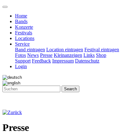
Home
Bands
Konzerte
Festivals
Locations
Service
Band eintragen
Location eintragen
Festival eintragen
Fotos
News
Presse
Kleinanzeigen
Links
Shop
Support
Feedback
Impressum
Datenschutz
Login
Search
Presse