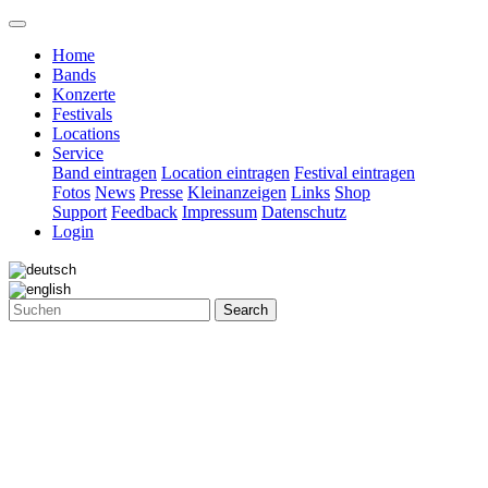
Home
Bands
Konzerte
Festivals
Locations
Service
Band eintragen
Location eintragen
Festival eintragen
Fotos
News
Presse
Kleinanzeigen
Links
Shop
Support
Feedback
Impressum
Datenschutz
Login
Search