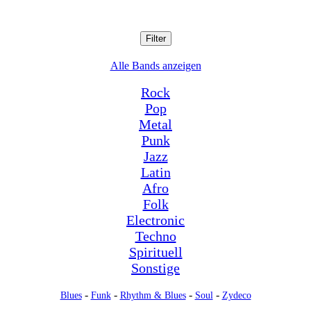
Filter
Alle Bands anzeigen
Rock
Pop
Metal
Punk
Jazz
Latin
Afro
Folk
Electronic
Techno
Spirituell
Sonstige
-
-
-
-
Blues
Funk
Rhythm & Blues
Soul
Zydeco