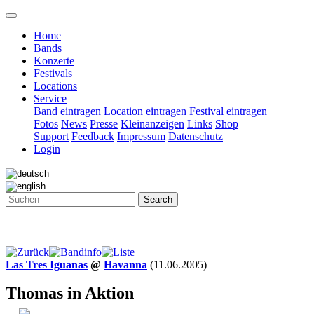
Home
Bands
Konzerte
Festivals
Locations
Service
Band eintragen
Location eintragen
Festival eintragen
Fotos
News
Presse
Kleinanzeigen
Links
Shop
Support
Feedback
Impressum
Datenschutz
Login
Search
Las Tres Iguanas
@
Havanna
(11.06.2005)
Thomas in Aktion