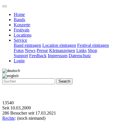
Home
Bands
Konzerte
Festivals
Locations
Service
Band eintragen
Location eintragen
Festival eintragen
Fotos
News
Presse
Kleinanzeigen
Links
Shop
Support
Feedback
Impressum
Datenschutz
Login
Search
13540
Seit 10.03.2009
286 Besucher seit 17.03.2021
Rechte
: (noch niemand)