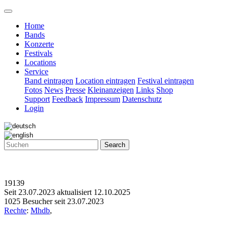
Home
Bands
Konzerte
Festivals
Locations
Service
Band eintragen
Location eintragen
Festival eintragen
Fotos
News
Presse
Kleinanzeigen
Links
Shop
Support
Feedback
Impressum
Datenschutz
Login
Search
19139
Seit 23.07.2023 aktualisiert 12.10.2025
1025 Besucher seit 23.07.2023
Rechte
:
Mhdb
,