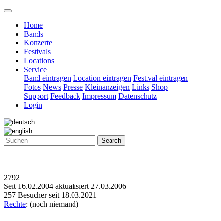
Home
Bands
Konzerte
Festivals
Locations
Service
Band eintragen
Location eintragen
Festival eintragen
Fotos
News
Presse
Kleinanzeigen
Links
Shop
Support
Feedback
Impressum
Datenschutz
Login
Search
2792
Seit 16.02.2004 aktualisiert 27.03.2006
257 Besucher seit 18.03.2021
Rechte
: (noch niemand)