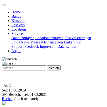
Home
Bands
Konzerte
Festivals
Locations
Service
Band eintragen
Location eintragen
Festival eintragen
Fotos
News
Presse
Kleinanzeigen
Links
Shop
Support
Feedback
Impressum
Datenschutz
Login
Search
18637
Seit 15.06.2019
595 Besucher seit 01.03.2021
Rechte
: (noch niemand)