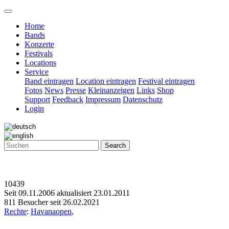
Home
Bands
Konzerte
Festivals
Locations
Service
Band eintragen
Location eintragen
Festival eintragen
Fotos
News
Presse
Kleinanzeigen
Links
Shop
Support
Feedback
Impressum
Datenschutz
Login
Search
10439
Seit 09.11.2006 aktualisiert 23.01.2011
811 Besucher seit 26.02.2021
Rechte
:
Havanaopen
,