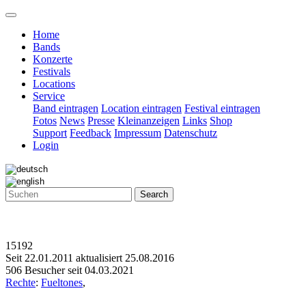
Home
Bands
Konzerte
Festivals
Locations
Service
Band eintragen
Location eintragen
Festival eintragen
Fotos
News
Presse
Kleinanzeigen
Links
Shop
Support
Feedback
Impressum
Datenschutz
Login
Search
15192
Seit 22.01.2011 aktualisiert 25.08.2016
506 Besucher seit 04.03.2021
Rechte
:
Fueltones
,