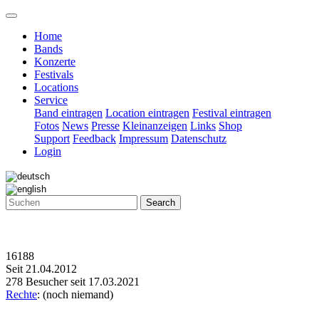
Home
Bands
Konzerte
Festivals
Locations
Service
Band eintragen
Location eintragen
Festival eintragen
Fotos
News
Presse
Kleinanzeigen
Links
Shop
Support
Feedback
Impressum
Datenschutz
Login
Search
16188
Seit 21.04.2012
278 Besucher seit 17.03.2021
Rechte
: (noch niemand)