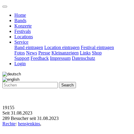
Home
Bands
Konzerte
Festivals
Locations
Service
Band eintragen
Location eintragen
Festival eintragen
Fotos
News
Presse
Kleinanzeigen
Links
Shop
Support
Feedback
Impressum
Datenschutz
Login
Search
19155
Seit 31.08.2023
289 Besucher seit 31.08.2023
Rechte
:
hensjenkins
,