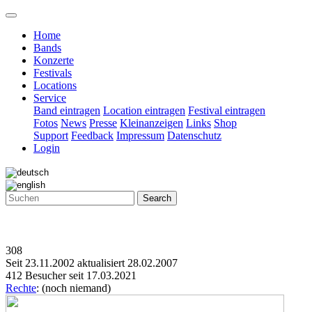
Home
Bands
Konzerte
Festivals
Locations
Service
Band eintragen
Location eintragen
Festival eintragen
Fotos
News
Presse
Kleinanzeigen
Links
Shop
Support
Feedback
Impressum
Datenschutz
Login
Search
308
Seit 23.11.2002 aktualisiert 28.02.2007
412 Besucher seit 17.03.2021
Rechte
: (noch niemand)