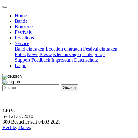
Home
Bands
Konzerte
Festivals
Locations
Service
Band eintragen
Location eintragen
Festival eintragen
Fotos
News
Presse
Kleinanzeigen
Links
Shop
Support
Feedback
Impressum
Datenschutz
Login
Search
14928
Seit 21.07.2010
300 Besucher seit 04.03.2021
Rechte
:
Dabei
,