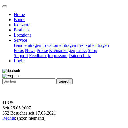
Home
Bands
Konzerte
Festivals
Locations
Service
Band eintragen
Location eintragen
Festival eintragen
Fotos
News
Presse
Kleinanzeigen
Links
Shop
Support
Feedback
Impressum
Datenschutz
Login
Search
11335
Seit 26.05.2007
352 Besucher seit 17.03.2021
Rechte
: (noch niemand)