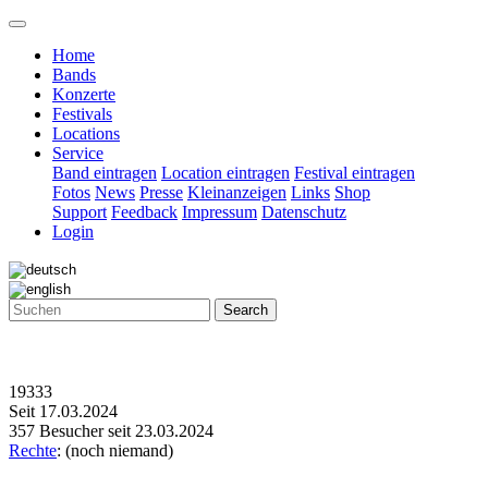
Home
Bands
Konzerte
Festivals
Locations
Service
Band eintragen
Location eintragen
Festival eintragen
Fotos
News
Presse
Kleinanzeigen
Links
Shop
Support
Feedback
Impressum
Datenschutz
Login
Search
19333
Seit 17.03.2024
357 Besucher seit 23.03.2024
Rechte
: (noch niemand)