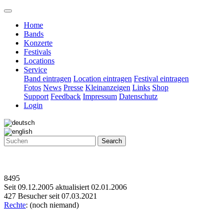
Home
Bands
Konzerte
Festivals
Locations
Service
Band eintragen
Location eintragen
Festival eintragen
Fotos
News
Presse
Kleinanzeigen
Links
Shop
Support
Feedback
Impressum
Datenschutz
Login
Search
8495
Seit 09.12.2005 aktualisiert 02.01.2006
427 Besucher seit 07.03.2021
Rechte
: (noch niemand)