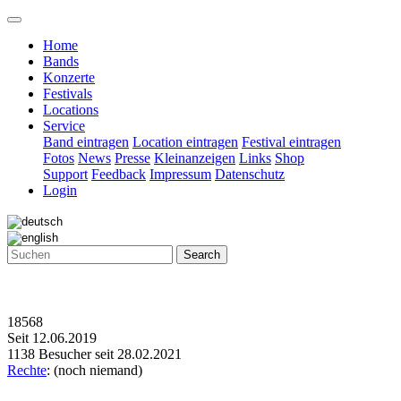
Home
Bands
Konzerte
Festivals
Locations
Service
Band eintragen
Location eintragen
Festival eintragen
Fotos
News
Presse
Kleinanzeigen
Links
Shop
Support
Feedback
Impressum
Datenschutz
Login
Search
18568
Seit 12.06.2019
1138 Besucher seit 28.02.2021
Rechte
: (noch niemand)