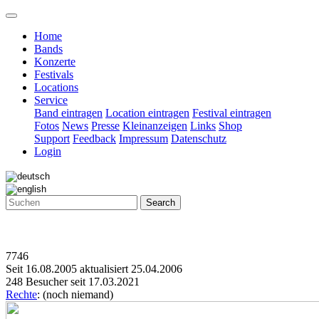
Home
Bands
Konzerte
Festivals
Locations
Service
Band eintragen
Location eintragen
Festival eintragen
Fotos
News
Presse
Kleinanzeigen
Links
Shop
Support
Feedback
Impressum
Datenschutz
Login
Search
7746
Seit 16.08.2005 aktualisiert 25.04.2006
248 Besucher seit 17.03.2021
Rechte
: (noch niemand)