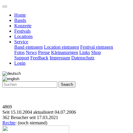
Home
Bands
Konzerte
Festivals
Locations
Service
Band eintragen
Location eintragen
Festival eintragen
Fotos
News
Presse
Kleinanzeigen
Links
Shop
Support
Feedback
Impressum
Datenschutz
Login
Search
4869
Seit 15.10.2004 aktualisiert 04.07.2006
362 Besucher seit 17.03.2021
Rechte
: (noch niemand)