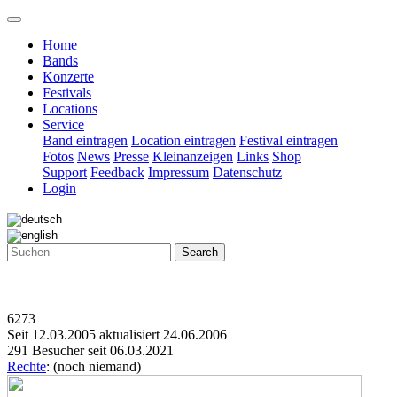
Home
Bands
Konzerte
Festivals
Locations
Service
Band eintragen
Location eintragen
Festival eintragen
Fotos
News
Presse
Kleinanzeigen
Links
Shop
Support
Feedback
Impressum
Datenschutz
Login
Search
6273
Seit 12.03.2005 aktualisiert 24.06.2006
291 Besucher seit 06.03.2021
Rechte
: (noch niemand)