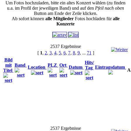
Um Fotos hochzuladen, bitte ein altes Konzert wählen (zu finden
u.a. im Profil der jeweiligen Band) und auf den
Pfeil nach oben
Button am Ende der Zeile klicken.
Ab sofort können
alle Mitglieder
Fotos hochladen für
alle
Konzerte
2537 Ergebnisse
[
1
,
2
,
3
,
4
,
5
,
6
,
7
,
8
,
9
, ...
71
]
Bild
Hits/
mit
Band
PLZ
Ort
Location
Datum
Eintragsdatum
Tag
A
Titel
2537 Ergebnisse