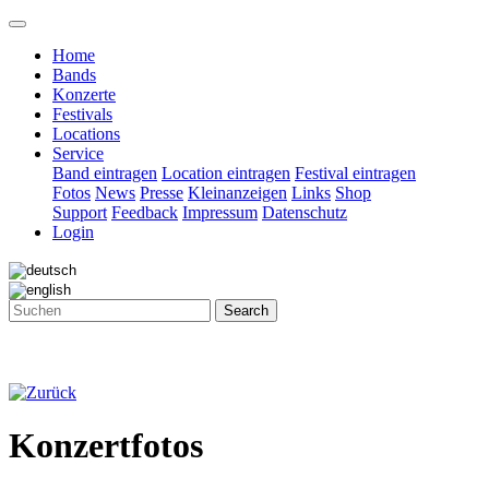
Home
Bands
Konzerte
Festivals
Locations
Service
Band eintragen
Location eintragen
Festival eintragen
Fotos
News
Presse
Kleinanzeigen
Links
Shop
Support
Feedback
Impressum
Datenschutz
Login
Search
Konzertfotos