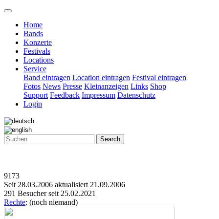
Home
Bands
Konzerte
Festivals
Locations
Service
Band eintragen
Location eintragen
Festival eintragen
Fotos
News
Presse
Kleinanzeigen
Links
Shop
Support
Feedback
Impressum
Datenschutz
Login
Search
9173
Seit 28.03.2006 aktualisiert 21.09.2006
291 Besucher seit 25.02.2021
Rechte
: (noch niemand)