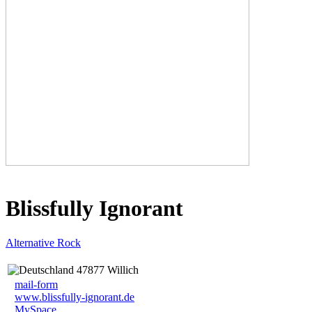
Blissfully Ignorant
Alternative Rock
47877 Willich
mail-form
www.blissfully-ignorant.de
MySpace