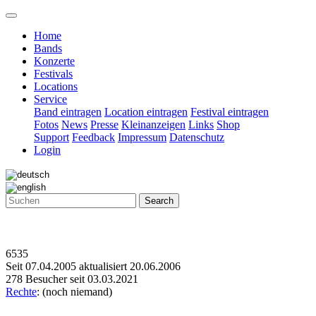
Home
Bands
Konzerte
Festivals
Locations
Service
Band eintragen
Location eintragen
Festival eintragen
Fotos
News
Presse
Kleinanzeigen
Links
Shop
Support
Feedback
Impressum
Datenschutz
Login
Search
6535
Seit 07.04.2005 aktualisiert 20.06.2006
278 Besucher seit 03.03.2021
Rechte
: (noch niemand)