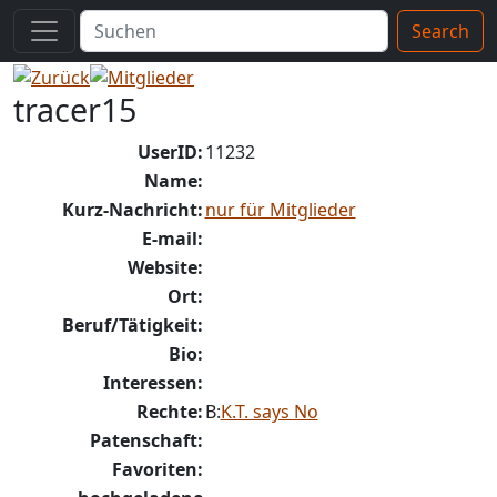
Search
tracer15
UserID:
11232
Name:
Kurz-Nachricht:
nur für Mitglieder
E-mail:
Website:
Ort:
Beruf/Tätigkeit:
Bio:
Interessen:
Rechte:
B:
K.T. says No
Patenschaft:
Favoriten: