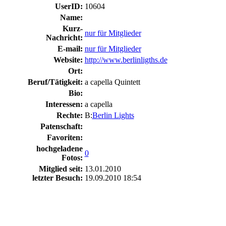
UserID:
10604
Name:
Kurz-
nur für Mitglieder
Nachricht:
E-mail:
nur für Mitglieder
Website:
http://www.berlinligths.de
Ort:
Beruf/Tätigkeit:
a capella Quintett
Bio:
Interessen:
a capella
Rechte:
B:
Berlin Lights
Patenschaft:
Favoriten:
hochgeladene
0
Fotos:
Mitglied seit:
13.01.2010
letzter Besuch:
19.09.2010 18:54