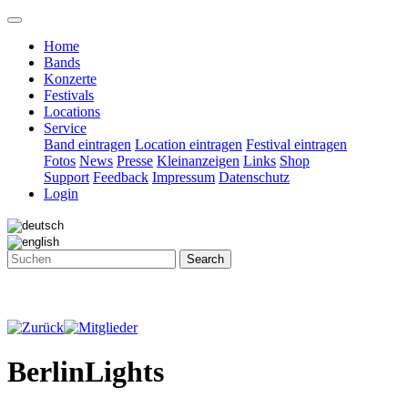
Home
Bands
Konzerte
Festivals
Locations
Service
Band eintragen
Location eintragen
Festival eintragen
Fotos
News
Presse
Kleinanzeigen
Links
Shop
Support
Feedback
Impressum
Datenschutz
Login
Search
BerlinLights