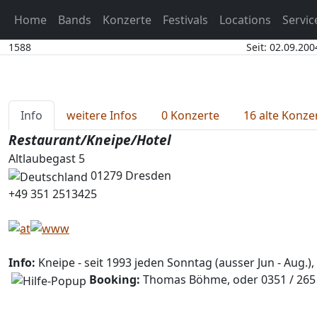
Home
Bands
Konzerte
Festivals
Locations
Servi
1588
Seit: 02.09.200
Info
weitere Infos
0 Konzerte
16 alte Konze
Restaurant/Kneipe/Hotel
Altlaubegast 5
01279 Dresden
+49 351 2513425
Info:
Kneipe - seit 1993 jeden Sonntag (ausser Jun - Aug.)
Booking:
Thomas Böhme, oder 0351 / 265 