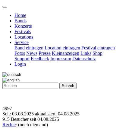
Home
Bands
Konzerte
Festivals
Locations
Service
Band eintragen
Location eintragen
Festival eintragen
Fotos
News
Presse
Kleinanzeigen
Links
Shop
Support
Feedback
Impressum
Datenschutz
Login
Search
4997
Seit: 03.08.2025 aktualisiert: 04.08.2025
915 Besucher seit 04.08.2025
Rechte
: (noch niemand)