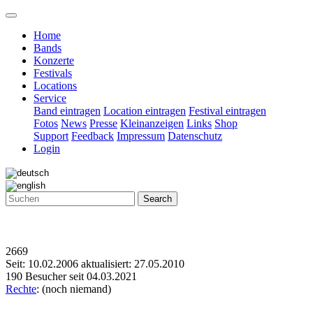
Home
Bands
Konzerte
Festivals
Locations
Service
Band eintragen
Location eintragen
Festival eintragen
Fotos
News
Presse
Kleinanzeigen
Links
Shop
Support
Feedback
Impressum
Datenschutz
Login
Search
2669
Seit: 10.02.2006 aktualisiert: 27.05.2010
190 Besucher seit 04.03.2021
Rechte
: (noch niemand)