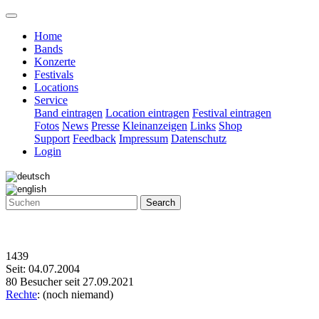
Home
Bands
Konzerte
Festivals
Locations
Service
Band eintragen
Location eintragen
Festival eintragen
Fotos
News
Presse
Kleinanzeigen
Links
Shop
Support
Feedback
Impressum
Datenschutz
Login
Search
1439
Seit: 04.07.2004
80 Besucher seit 27.09.2021
Rechte
: (noch niemand)