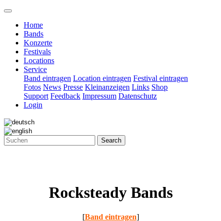
Home
Bands
Konzerte
Festivals
Locations
Service
Band eintragen
Location eintragen
Festival eintragen
Fotos
News
Presse
Kleinanzeigen
Links
Shop
Support
Feedback
Impressum
Datenschutz
Login
Search
Rocksteady Bands
[
Band eintragen
]