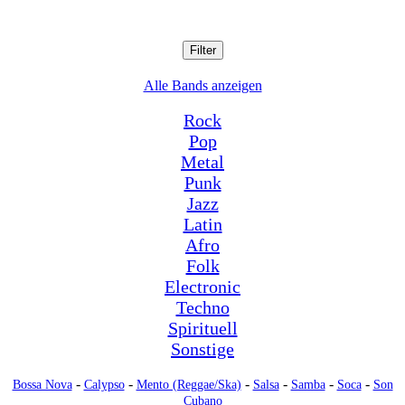
Filter
Alle Bands anzeigen
Rock
Pop
Metal
Punk
Jazz
Latin
Afro
Folk
Electronic
Techno
Spirituell
Sonstige
-
-
-
-
-
-
Bossa Nova
Calypso
Mento (Reggae/Ska)
Salsa
Samba
Soca
Son
Cubano