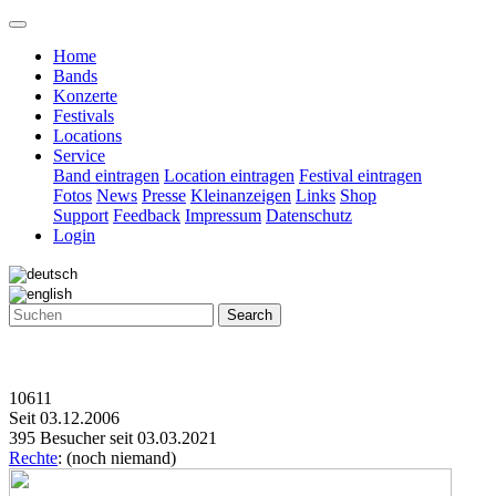
Home
Bands
Konzerte
Festivals
Locations
Service
Band eintragen
Location eintragen
Festival eintragen
Fotos
News
Presse
Kleinanzeigen
Links
Shop
Support
Feedback
Impressum
Datenschutz
Login
Search
10611
Seit 03.12.2006
395 Besucher seit 03.03.2021
Rechte
: (noch niemand)