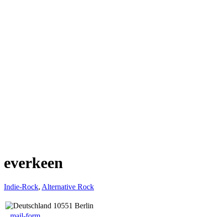
everkeen
Indie-Rock
,
Alternative Rock
10551 Berlin
mail-form