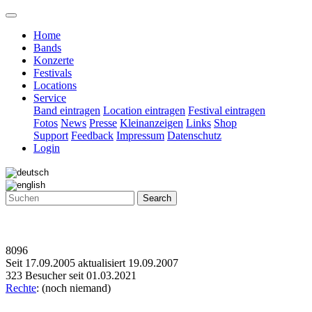
Home
Bands
Konzerte
Festivals
Locations
Service
Band eintragen
Location eintragen
Festival eintragen
Fotos
News
Presse
Kleinanzeigen
Links
Shop
Support
Feedback
Impressum
Datenschutz
Login
Search
8096
Seit 17.09.2005 aktualisiert 19.09.2007
323 Besucher seit 01.03.2021
Rechte
: (noch niemand)