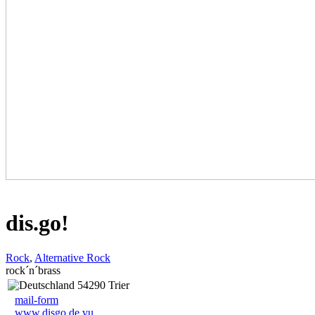
dis.go!
Rock
,
Alternative Rock
rock´n´brass
54290 Trier
mail-form
www.disgo.de.vu