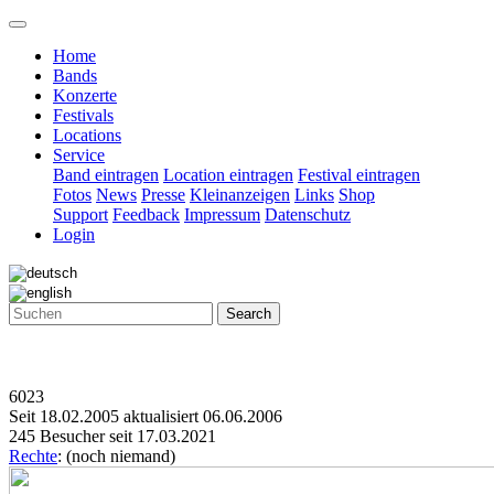
Home
Bands
Konzerte
Festivals
Locations
Service
Band eintragen
Location eintragen
Festival eintragen
Fotos
News
Presse
Kleinanzeigen
Links
Shop
Support
Feedback
Impressum
Datenschutz
Login
Search
6023
Seit 18.02.2005 aktualisiert 06.06.2006
245 Besucher seit 17.03.2021
Rechte
: (noch niemand)