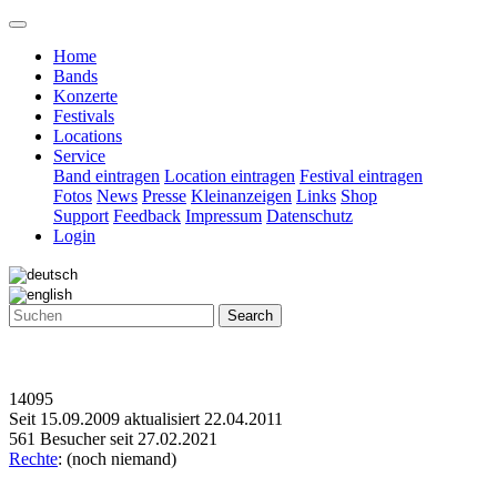
Home
Bands
Konzerte
Festivals
Locations
Service
Band eintragen
Location eintragen
Festival eintragen
Fotos
News
Presse
Kleinanzeigen
Links
Shop
Support
Feedback
Impressum
Datenschutz
Login
Search
14095
Seit 15.09.2009 aktualisiert 22.04.2011
561 Besucher seit 27.02.2021
Rechte
: (noch niemand)