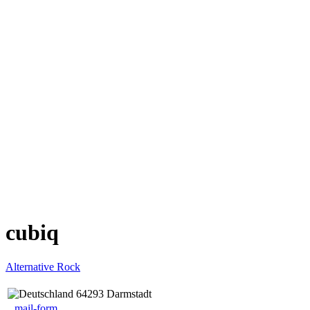
cubiq
Alternative Rock
64293 Darmstadt
mail-form