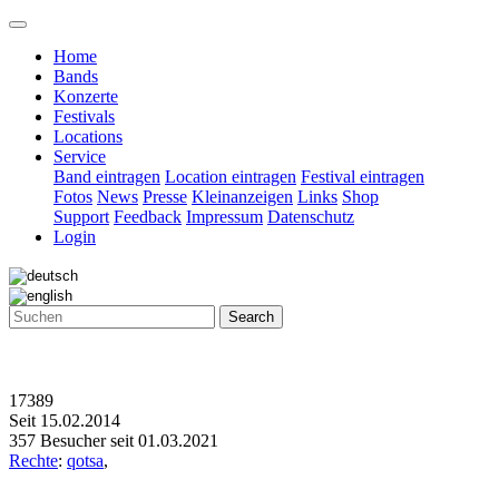
Home
Bands
Konzerte
Festivals
Locations
Service
Band eintragen
Location eintragen
Festival eintragen
Fotos
News
Presse
Kleinanzeigen
Links
Shop
Support
Feedback
Impressum
Datenschutz
Login
Search
17389
Seit 15.02.2014
357 Besucher seit 01.03.2021
Rechte
:
qotsa
,