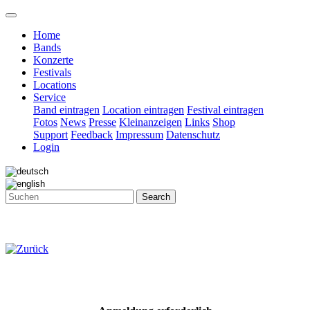
Home
Bands
Konzerte
Festivals
Locations
Service
Band eintragen
Location eintragen
Festival eintragen
Fotos
News
Presse
Kleinanzeigen
Links
Shop
Support
Feedback
Impressum
Datenschutz
Login
Search