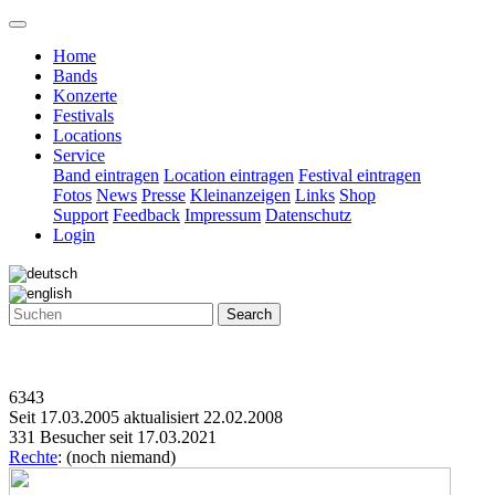
Home
Bands
Konzerte
Festivals
Locations
Service
Band eintragen
Location eintragen
Festival eintragen
Fotos
News
Presse
Kleinanzeigen
Links
Shop
Support
Feedback
Impressum
Datenschutz
Login
Search
6343
Seit 17.03.2005 aktualisiert 22.02.2008
331 Besucher seit 17.03.2021
Rechte
: (noch niemand)