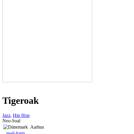
Tigeroak
Jazz
,
Hip Hop
Neo-Soal
Aarhus
mail-form