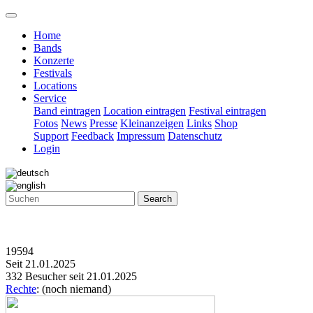
Home
Bands
Konzerte
Festivals
Locations
Service
Band eintragen
Location eintragen
Festival eintragen
Fotos
News
Presse
Kleinanzeigen
Links
Shop
Support
Feedback
Impressum
Datenschutz
Login
Search
19594
Seit 21.01.2025
332 Besucher seit 21.01.2025
Rechte
: (noch niemand)