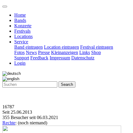
Home
Bands
Konzerte
Festivals
Locations
Service
Band eintragen
Location eintragen
Festival eintragen
Fotos
News
Presse
Kleinanzeigen
Links
Shop
Support
Feedback
Impressum
Datenschutz
Login
Search
16787
Seit 25.06.2013
355 Besucher seit 06.03.2021
Rechte
: (noch niemand)