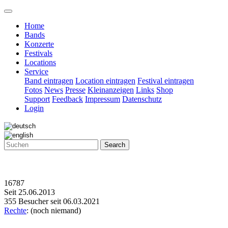
Home
Bands
Konzerte
Festivals
Locations
Service
Band eintragen
Location eintragen
Festival eintragen
Fotos
News
Presse
Kleinanzeigen
Links
Shop
Support
Feedback
Impressum
Datenschutz
Login
Search
16787
Seit 25.06.2013
355 Besucher seit 06.03.2021
Rechte
: (noch niemand)