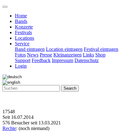
Home
Bands
Konzerte
Festivals
Locations
Service
Band eintragen
Location eintragen
Festival eintragen
Fotos
News
Presse
Kleinanzeigen
Links
Shop
Support
Feedback
Impressum
Datenschutz
Login
Search
17548
Seit 16.07.2014
576 Besucher seit 13.03.2021
Rechte
: (noch niemand)