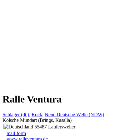
Ralle Ventura
Schlager (dt.)
,
Rock
,
Neue Deutsche Welle (NDW)
Kölsche Mundart (Brings, Kasalla)
55487 Laufersweiler
mail-form
www.ralleventura.de