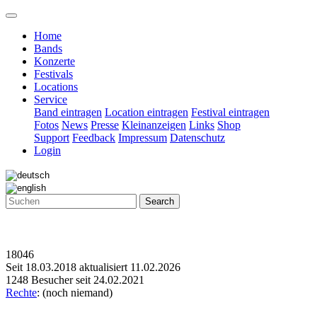
Home
Bands
Konzerte
Festivals
Locations
Service
Band eintragen
Location eintragen
Festival eintragen
Fotos
News
Presse
Kleinanzeigen
Links
Shop
Support
Feedback
Impressum
Datenschutz
Login
Search
18046
Seit 18.03.2018 aktualisiert 11.02.2026
1248 Besucher seit 24.02.2021
Rechte
: (noch niemand)