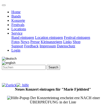
Home
Bands
Konzerte
Festivals
Locations
Service
Band eintragen
Location eintragen
Festival eintragen
Fotos
News
Presse
Kleinanzeigen
Links
Shop
Support
Feedback
Impressum
Datenschutz
Login
Search
Neues Konzert eintragen für "Marie Fjeldsted"
Der Konzerteintrag erscheint erst NACH einer
ÜBERPRÜFUNG in der Liste