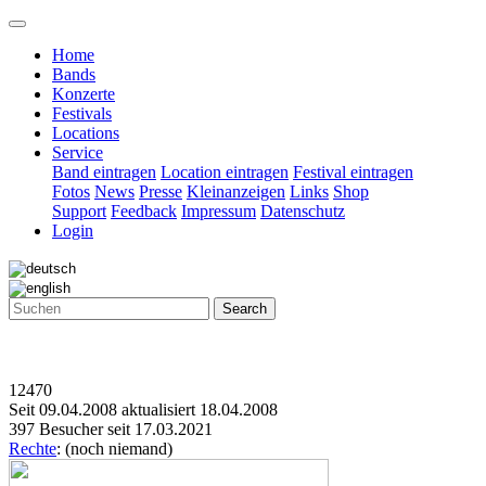
Home
Bands
Konzerte
Festivals
Locations
Service
Band eintragen
Location eintragen
Festival eintragen
Fotos
News
Presse
Kleinanzeigen
Links
Shop
Support
Feedback
Impressum
Datenschutz
Login
Search
12470
Seit 09.04.2008 aktualisiert 18.04.2008
397 Besucher seit 17.03.2021
Rechte
: (noch niemand)