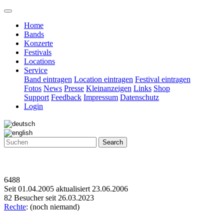
Home
Bands
Konzerte
Festivals
Locations
Service
Band eintragen
Location eintragen
Festival eintragen
Fotos
News
Presse
Kleinanzeigen
Links
Shop
Support
Feedback
Impressum
Datenschutz
Login
Search
6488
Seit 01.04.2005 aktualisiert 23.06.2006
82 Besucher seit 26.03.2023
Rechte
: (noch niemand)