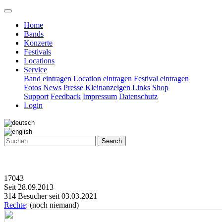
Home
Bands
Konzerte
Festivals
Locations
Service
Band eintragen
Location eintragen
Festival eintragen
Fotos
News
Presse
Kleinanzeigen
Links
Shop
Support
Feedback
Impressum
Datenschutz
Login
Search
17043
Seit 28.09.2013
314 Besucher seit 03.03.2021
Rechte
: (noch niemand)