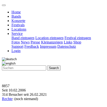
Home
Bands
Konzerte
Festivals
Locations
Service
Band eintragen
Location eintragen
Festival eintragen
Fotos
News
Presse
Kleinanzeigen
Links
Shop
Support
Feedback
Impressum
Datenschutz
Login
Search
8857
Seit 10.02.2006
314 Besucher seit 26.02.2021
Rechte
: (noch niemand)