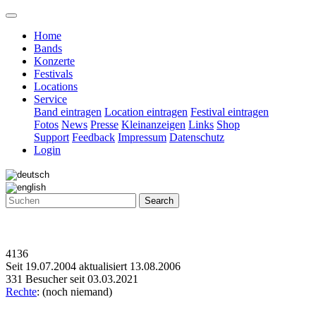
Home
Bands
Konzerte
Festivals
Locations
Service
Band eintragen
Location eintragen
Festival eintragen
Fotos
News
Presse
Kleinanzeigen
Links
Shop
Support
Feedback
Impressum
Datenschutz
Login
Search
4136
Seit 19.07.2004 aktualisiert 13.08.2006
331 Besucher seit 03.03.2021
Rechte
: (noch niemand)