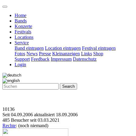
Home
Bands
Konzerte
Festivals
Locations
Service
Band eintragen
Location eintragen
Festival eintragen
Fotos
News
Presse
Kleinanzeigen
Links
Shop
Support
Feedback
Impressum
Datenschutz
Login
Search
10136
Seit 04.09.2006 aktualisiert 18.09.2006
485 Besucher seit 03.03.2021
Rechte
: (noch niemand)